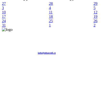
27
28
29
3
4
5
10
11
12
17
18
19
24
25
26
31
1
2
Vzdělávací agentura EDUPROFI CZ s.r.o.
tel. +420 604 501 140
tel. +420 371 121 101
tel. +420 737 643 424
e-mail:
info@eduprofi.cz