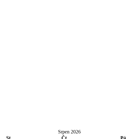
Srpen 2026
St
Čt
Pá