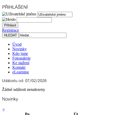
Registrace
Úvod
Novinky
Kdo jsme
Fotogalerie
Ke stažení
Kontakt
eLearning
Žádné události nenalezeny
«
Po
Út