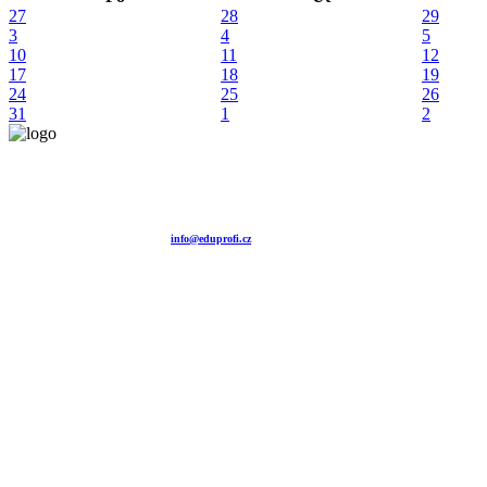
27
28
29
3
4
5
10
11
12
17
18
19
24
25
26
31
1
2
Vzdělávací agentura EDUPROFI CZ s.r.o.
tel. +420 604 501 140
tel. +420 371 121 101
tel. +420 737 643 424
e-mail:
info@eduprofi.cz