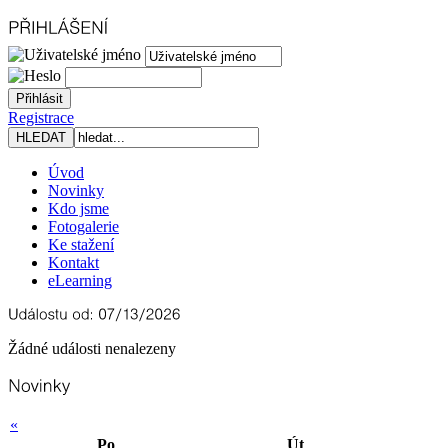
Registrace
Úvod
Novinky
Kdo jsme
Fotogalerie
Ke stažení
Kontakt
eLearning
Žádné události nenalezeny
«
Po
Út