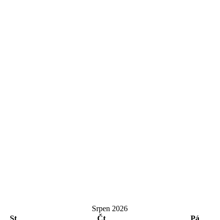
Srpen 2026
St
Čt
Pá