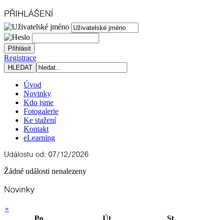
Registrace
Úvod
Novinky
Kdo jsme
Fotogalerie
Ke stažení
Kontakt
eLearning
Žádné události nenalezeny
«
Po
Út
St