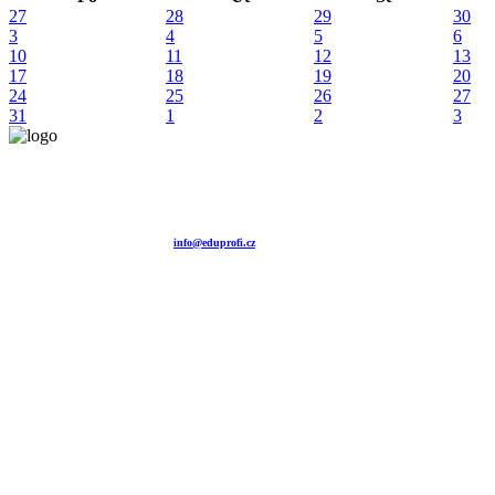
27
28
29
30
3
4
5
6
10
11
12
13
17
18
19
20
24
25
26
27
31
1
2
3
Vzdělávací agentura EDUPROFI CZ s.r.o.
tel. +420 604 501 140
tel. +420 371 121 101
tel. +420 737 643 424
e-mail:
info@eduprofi.cz