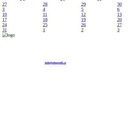
27
28
29
30
3
4
5
6
10
11
12
13
17
18
19
20
24
25
26
27
31
1
2
3
Vzdělávací agentura EDUPROFI CZ s.r.o.
tel. +420 604 501 140
tel. +420 371 121 101
tel. +420 737 643 424
e-mail:
info@eduprofi.cz