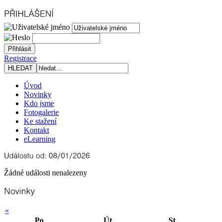
Registrace
Úvod
Novinky
Kdo jsme
Fotogalerie
Ke stažení
Kontakt
eLearning
Žádné události nenalezeny
«
Po
Út
St