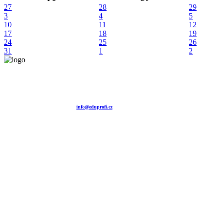
27
28
29
3
4
5
10
11
12
17
18
19
24
25
26
31
1
2
Vzdělávací agentura EDUPROFI CZ s.r.o.
tel. +420 604 501 140
tel. +420 371 121 101
tel. +420 737 643 424
e-mail:
info@eduprofi.cz