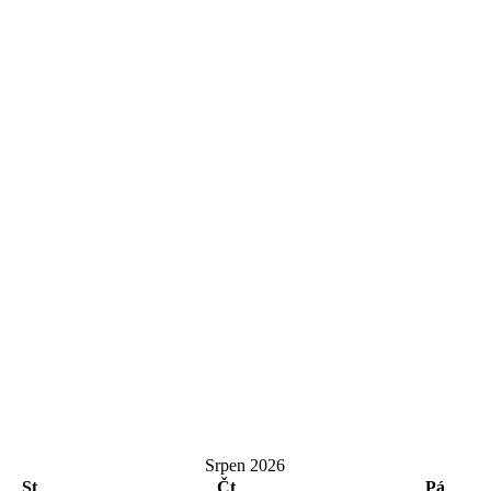
Srpen 2026
St
Čt
Pá