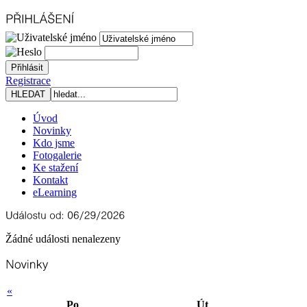
Registrace
Úvod
Novinky
Kdo jsme
Fotogalerie
Ke stažení
Kontakt
eLearning
Žádné události nenalezeny
«
Po
Út