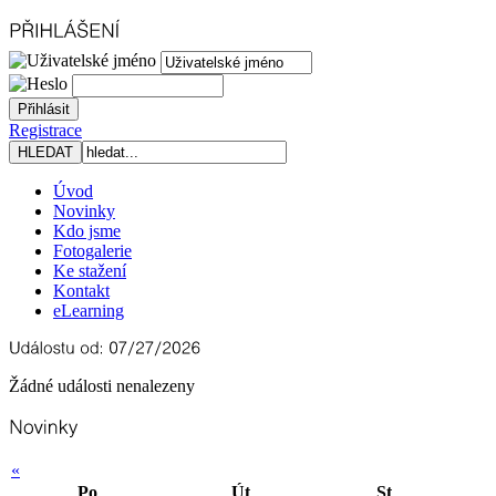
Registrace
Úvod
Novinky
Kdo jsme
Fotogalerie
Ke stažení
Kontakt
eLearning
Žádné události nenalezeny
«
Po
Út
St