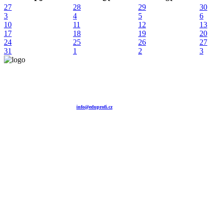
27
28
29
30
3
4
5
6
10
11
12
13
17
18
19
20
24
25
26
27
31
1
2
3
Vzdělávací agentura EDUPROFI CZ s.r.o.
tel. +420 604 501 140
tel. +420 371 121 101
tel. +420 737 643 424
e-mail:
info@eduprofi.cz