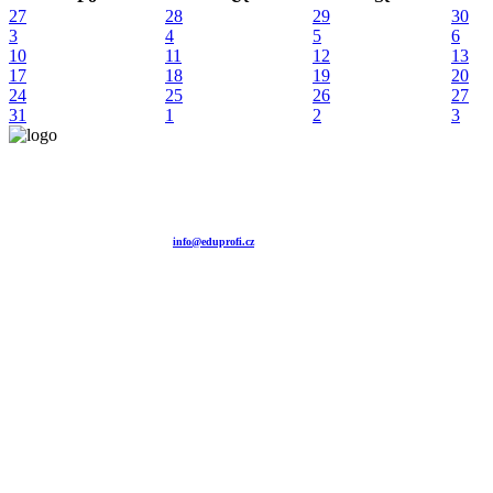
27
28
29
30
3
4
5
6
10
11
12
13
17
18
19
20
24
25
26
27
31
1
2
3
Vzdělávací agentura EDUPROFI CZ s.r.o.
tel. +420 604 501 140
tel. +420 371 121 101
tel. +420 737 643 424
e-mail:
info@eduprofi.cz