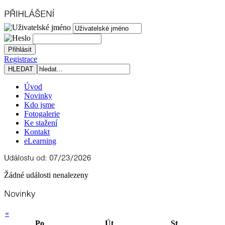
Registrace
Úvod
Novinky
Kdo jsme
Fotogalerie
Ke stažení
Kontakt
eLearning
Žádné události nenalezeny
«
Po
Út
St