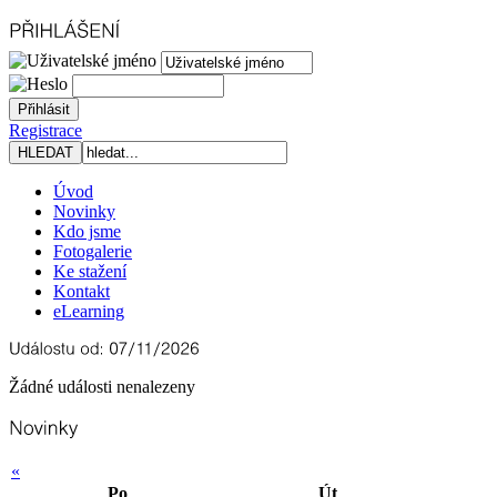
Registrace
Úvod
Novinky
Kdo jsme
Fotogalerie
Ke stažení
Kontakt
eLearning
Žádné události nenalezeny
«
Po
Út