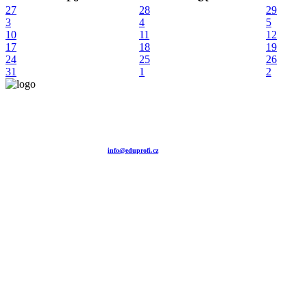
27
28
29
3
4
5
10
11
12
17
18
19
24
25
26
31
1
2
Vzdělávací agentura EDUPROFI CZ s.r.o.
tel. +420 604 501 140
tel. +420 371 121 101
tel. +420 737 643 424
e-mail:
info@eduprofi.cz