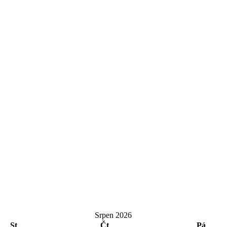
Srpen 2026
St
Čt
Pá