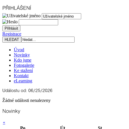
Registrace
Úvod
Novinky
Kdo jsme
Fotogalerie
Ke stažení
Kontakt
eLearning
Žádné události nenalezeny
«
Po
Út
St