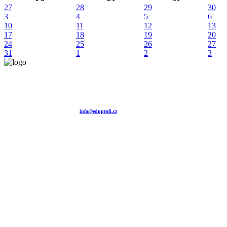
27
28
29
30
3
4
5
6
10
11
12
13
17
18
19
20
24
25
26
27
31
1
2
3
Vzdělávací agentura EDUPROFI CZ s.r.o.
tel. +420 604 501 140
tel. +420 371 121 101
tel. +420 737 643 424
e-mail:
info@eduprofi.cz