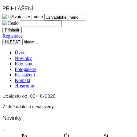
Registrace
Úvod
Novinky
Kdo jsme
Fotogalerie
Ke stažení
Kontakt
eLearning
Žádné události nenalezeny
«
Po
Út
St