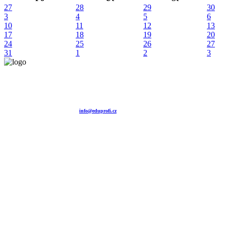
27
28
29
30
3
4
5
6
10
11
12
13
17
18
19
20
24
25
26
27
31
1
2
3
Vzdělávací agentura EDUPROFI CZ s.r.o.
tel. +420 604 501 140
tel. +420 371 121 101
tel. +420 737 643 424
e-mail:
info@eduprofi.cz