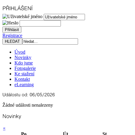
Registrace
Úvod
Novinky
Kdo jsme
Fotogalerie
Ke stažení
Kontakt
eLearning
Žádné události nenalezeny
«
Po
Út
St