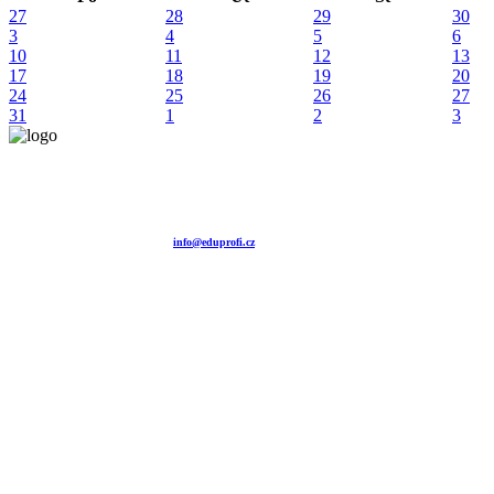
27
28
29
30
3
4
5
6
10
11
12
13
17
18
19
20
24
25
26
27
31
1
2
3
Vzdělávací agentura EDUPROFI CZ s.r.o.
tel. +420 604 501 140
tel. +420 371 121 101
tel. +420 737 643 424
e-mail:
info@eduprofi.cz