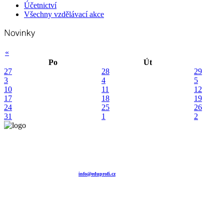
Účetnictví
Všechny vzdělávací akce
«
Po
Út
27
28
29
3
4
5
10
11
12
17
18
19
24
25
26
31
1
2
Vzdělávací agentura EDUPROFI CZ s.r.o.
tel. +420 604 501 140
tel. +420 371 121 101
tel. +420 737 643 424
e-mail:
info@eduprofi.cz