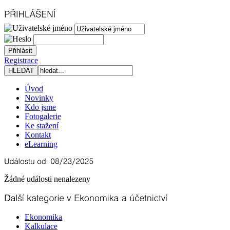
Registrace
Úvod
Novinky
Kdo jsme
Fotogalerie
Ke stažení
Kontakt
eLearning
Žádné události nenalezeny
Ekonomika
Kalkulace