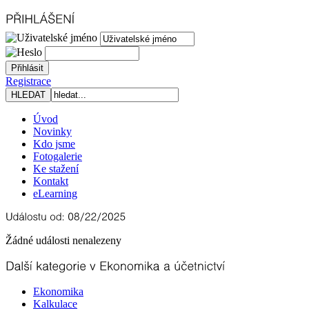
Registrace
Úvod
Novinky
Kdo jsme
Fotogalerie
Ke stažení
Kontakt
eLearning
Žádné události nenalezeny
Ekonomika
Kalkulace