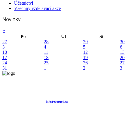
Účetnictví
Všechny vzdělávací akce
«
Po
Út
St
27
28
29
30
3
4
5
6
10
11
12
13
17
18
19
20
24
25
26
27
31
1
2
3
Vzdělávací agentura EDUPROFI CZ s.r.o.
tel. +420 604 501 140
tel. +420 371 121 101
tel. +420 737 643 424
e-mail:
info@eduprofi.cz