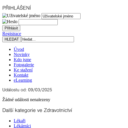
Registrace
Úvod
Novinky
Kdo jsme
Fotogalerie
Ke stažení
Kontakt
eLearning
Žádné události nenalezeny
Lékaři
Lékárníci