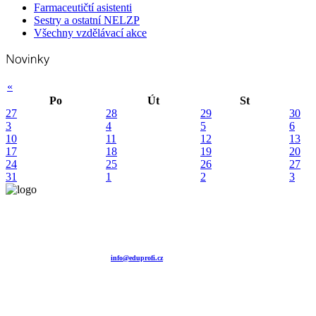
Farmaceutičtí asistenti
Sestry a ostatní NELZP
Všechny vzdělávací akce
«
Po
Út
St
27
28
29
30
3
4
5
6
10
11
12
13
17
18
19
20
24
25
26
27
31
1
2
3
Vzdělávací agentura EDUPROFI CZ s.r.o.
tel. +420 604 501 140
tel. +420 371 121 101
tel. +420 737 643 424
e-mail:
info@eduprofi.cz