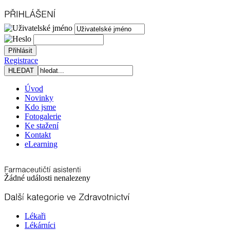
Registrace
Úvod
Novinky
Kdo jsme
Fotogalerie
Ke stažení
Kontakt
eLearning
Žádné události nenalezeny
Lékaři
Lékárníci