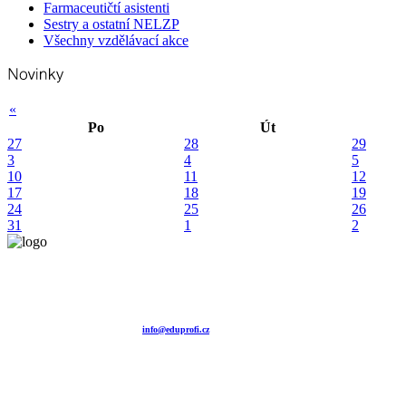
Farmaceutičtí asistenti
Sestry a ostatní NELZP
Všechny vzdělávací akce
«
Po
Út
27
28
29
3
4
5
10
11
12
17
18
19
24
25
26
31
1
2
Vzdělávací agentura EDUPROFI CZ s.r.o.
tel. +420 604 501 140
tel. +420 371 121 101
tel. +420 737 643 424
e-mail:
info@eduprofi.cz