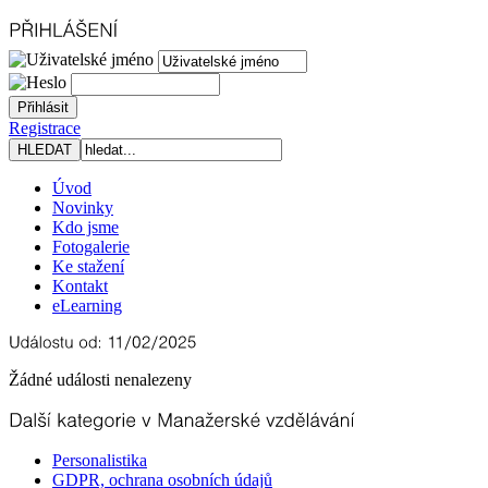
Registrace
Úvod
Novinky
Kdo jsme
Fotogalerie
Ke stažení
Kontakt
eLearning
Žádné události nenalezeny
Personalistika
GDPR, ochrana osobních údajů