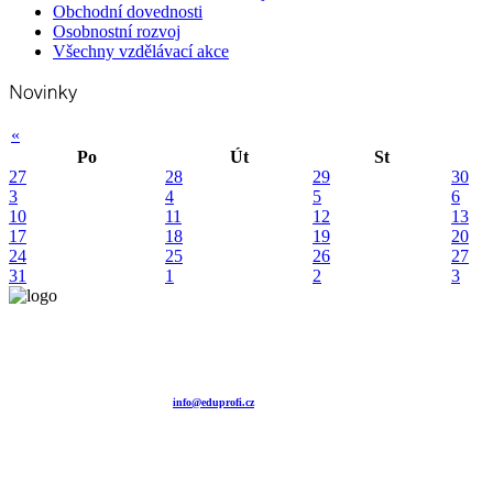
Obchodní dovednosti
Osobnostní rozvoj
Všechny vzdělávací akce
«
Po
Út
St
27
28
29
30
3
4
5
6
10
11
12
13
17
18
19
20
24
25
26
27
31
1
2
3
Vzdělávací agentura EDUPROFI CZ s.r.o.
tel. +420 604 501 140
tel. +420 371 121 101
tel. +420 737 643 424
e-mail:
info@eduprofi.cz