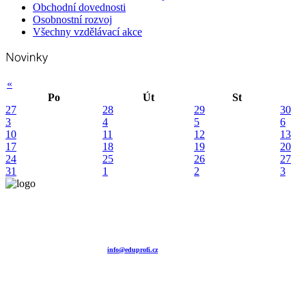
Obchodní dovednosti
Osobnostní rozvoj
Všechny vzdělávací akce
«
Po
Út
St
27
28
29
30
3
4
5
6
10
11
12
13
17
18
19
20
24
25
26
27
31
1
2
3
Vzdělávací agentura EDUPROFI CZ s.r.o.
tel. +420 604 501 140
tel. +420 371 121 101
tel. +420 737 643 424
e-mail:
info@eduprofi.cz