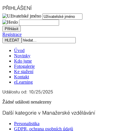
Registrace
Úvod
Novinky
Kdo jsme
Fotogalerie
Ke stažení
Kontakt
eLearning
Žádné události nenalezeny
Personalistika
GDPR, ochrana osobních údajů