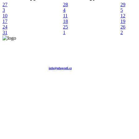
27
28
29
3
4
5
10
11
12
17
18
19
24
25
26
31
1
2
Vzdělávací agentura EDUPROFI CZ s.r.o.
tel. +420 604 501 140
tel. +420 371 121 101
tel. +420 737 643 424
e-mail:
info@eduprofi.cz