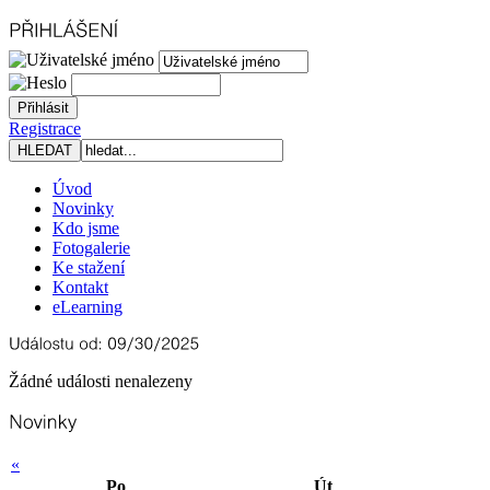
Registrace
Úvod
Novinky
Kdo jsme
Fotogalerie
Ke stažení
Kontakt
eLearning
Žádné události nenalezeny
«
Po
Út