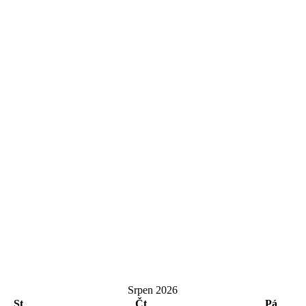
Srpen 2026
St
Čt
Pá