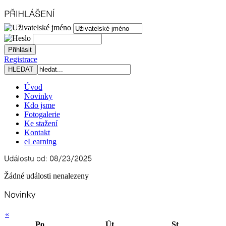
Registrace
Úvod
Novinky
Kdo jsme
Fotogalerie
Ke stažení
Kontakt
eLearning
Žádné události nenalezeny
«
Po
Út
St