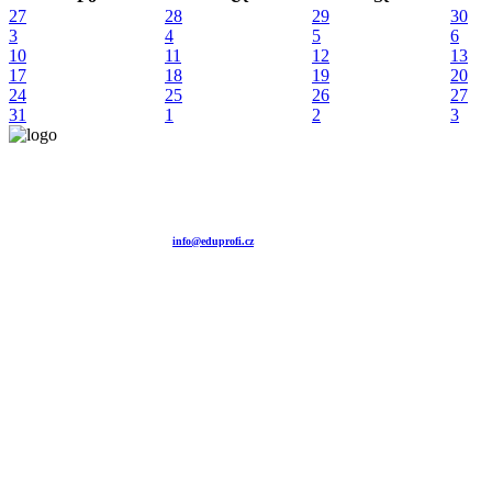
27
28
29
30
3
4
5
6
10
11
12
13
17
18
19
20
24
25
26
27
31
1
2
3
Vzdělávací agentura EDUPROFI CZ s.r.o.
tel. +420 604 501 140
tel. +420 371 121 101
tel. +420 737 643 424
e-mail:
info@eduprofi.cz