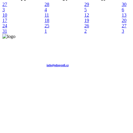
27
28
29
30
3
4
5
6
10
11
12
13
17
18
19
20
24
25
26
27
31
1
2
3
Vzdělávací agentura EDUPROFI CZ s.r.o.
tel. +420 604 501 140
tel. +420 371 121 101
tel. +420 737 643 424
e-mail:
info@eduprofi.cz