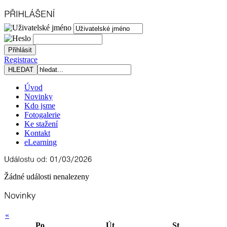
Registrace
Úvod
Novinky
Kdo jsme
Fotogalerie
Ke stažení
Kontakt
eLearning
Žádné události nenalezeny
«
Po
Út
St