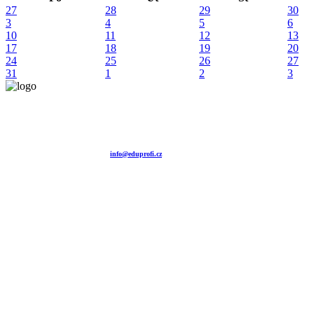
27
28
29
30
3
4
5
6
10
11
12
13
17
18
19
20
24
25
26
27
31
1
2
3
Vzdělávací agentura EDUPROFI CZ s.r.o.
tel. +420 604 501 140
tel. +420 371 121 101
tel. +420 737 643 424
e-mail:
info@eduprofi.cz