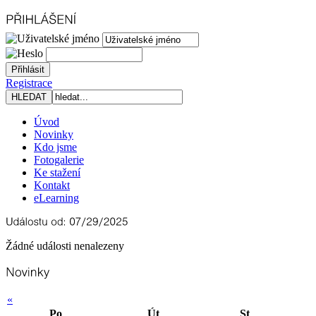
Registrace
Úvod
Novinky
Kdo jsme
Fotogalerie
Ke stažení
Kontakt
eLearning
Žádné události nenalezeny
«
Po
Út
St