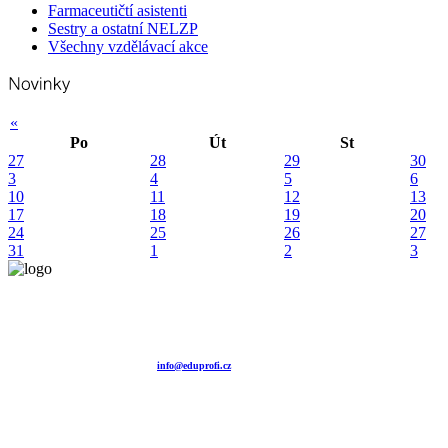
Farmaceutičtí asistenti
Sestry a ostatní NELZP
Všechny vzdělávací akce
«
Po
Út
St
27
28
29
30
3
4
5
6
10
11
12
13
17
18
19
20
24
25
26
27
31
1
2
3
Vzdělávací agentura EDUPROFI CZ s.r.o.
tel. +420 604 501 140
tel. +420 371 121 101
tel. +420 737 643 424
e-mail:
info@eduprofi.cz