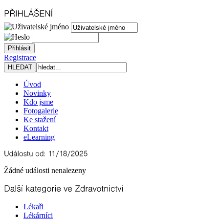
Registrace
Úvod
Novinky
Kdo jsme
Fotogalerie
Ke stažení
Kontakt
eLearning
Žádné události nenalezeny
Lékaři
Lékárníci