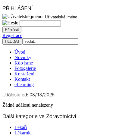
Registrace
Úvod
Novinky
Kdo jsme
Fotogalerie
Ke stažení
Kontakt
eLearning
Žádné události nenalezeny
Lékaři
Lékárníci