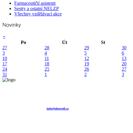
Farmaceutičtí asistenti
Sestry a ostatní NELZP
Všechny vzdělávací akce
«
Po
Út
St
27
28
29
30
3
4
5
6
10
11
12
13
17
18
19
20
24
25
26
27
31
1
2
3
Vzdělávací agentura EDUPROFI CZ s.r.o.
tel. +420 604 501 140
tel. +420 371 121 101
tel. +420 737 643 424
e-mail:
info@eduprofi.cz