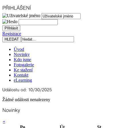
Registrace
Úvod
Novinky
Kdo jsme
Fotogalerie
Ke stažení
Kontakt
eLearning
Žádné události nenalezeny
«
Po
Út
St