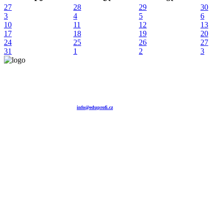
27
28
29
30
3
4
5
6
10
11
12
13
17
18
19
20
24
25
26
27
31
1
2
3
Vzdělávací agentura EDUPROFI CZ s.r.o.
tel. +420 604 501 140
tel. +420 371 121 101
tel. +420 737 643 424
e-mail:
info@eduprofi.cz