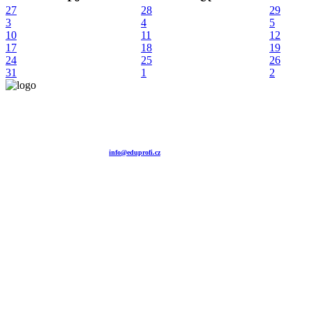
27
28
29
3
4
5
10
11
12
17
18
19
24
25
26
31
1
2
Vzdělávací agentura EDUPROFI CZ s.r.o.
tel. +420 604 501 140
tel. +420 371 121 101
tel. +420 737 643 424
e-mail:
info@eduprofi.cz