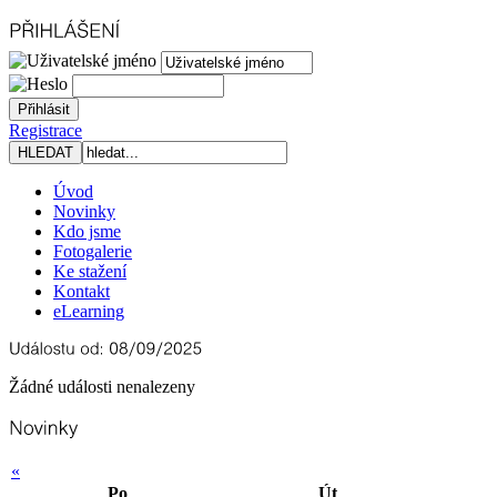
Registrace
Úvod
Novinky
Kdo jsme
Fotogalerie
Ke stažení
Kontakt
eLearning
Žádné události nenalezeny
«
Po
Út