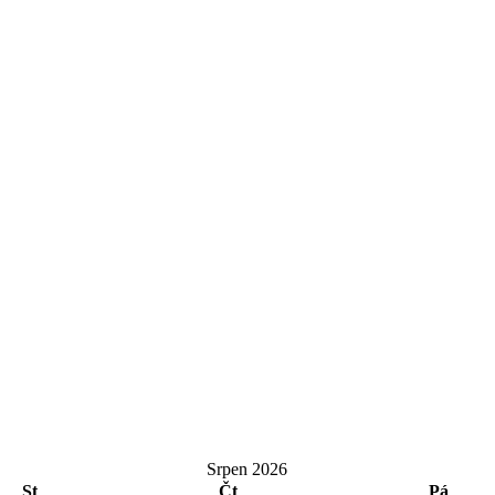
Srpen 2026
St
Čt
Pá