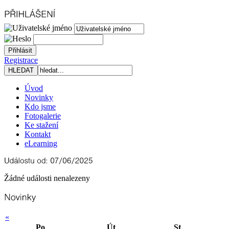
Registrace
Úvod
Novinky
Kdo jsme
Fotogalerie
Ke stažení
Kontakt
eLearning
Žádné události nenalezeny
«
Po
Út
St