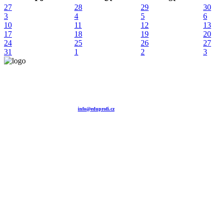
27
28
29
30
3
4
5
6
10
11
12
13
17
18
19
20
24
25
26
27
31
1
2
3
Vzdělávací agentura EDUPROFI CZ s.r.o.
tel. +420 604 501 140
tel. +420 371 121 101
tel. +420 737 643 424
e-mail:
info@eduprofi.cz