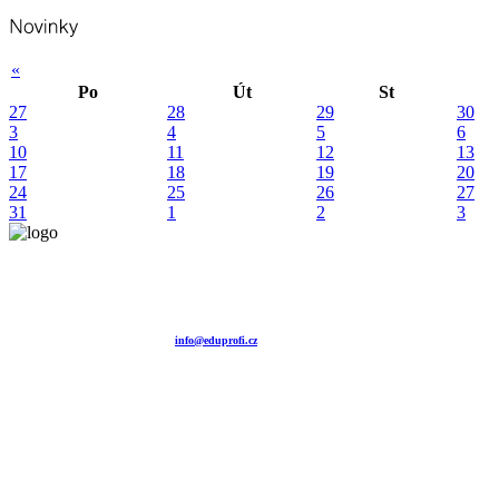
«
Po
Út
St
27
28
29
30
3
4
5
6
10
11
12
13
17
18
19
20
24
25
26
27
31
1
2
3
Vzdělávací agentura EDUPROFI CZ s.r.o.
tel. +420 604 501 140
tel. +420 371 121 101
tel. +420 737 643 424
e-mail:
info@eduprofi.cz