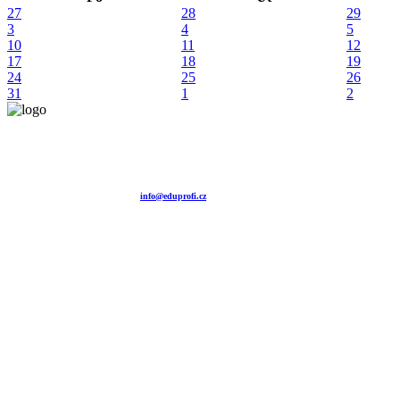
27
28
29
3
4
5
10
11
12
17
18
19
24
25
26
31
1
2
Vzdělávací agentura EDUPROFI CZ s.r.o.
tel. +420 604 501 140
tel. +420 371 121 101
tel. +420 737 643 424
e-mail:
info@eduprofi.cz