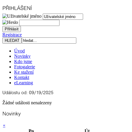
Registrace
Úvod
Novinky
Kdo jsme
Fotogalerie
Ke stažení
Kontakt
eLearning
Žádné události nenalezeny
«
Po
Út