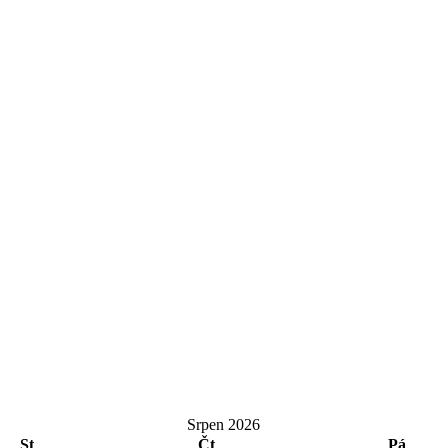
Srpen 2026
St
Čt
Pá