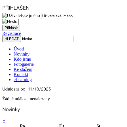
Registrace
Úvod
Novinky
Kdo jsme
Fotogalerie
Ke stažení
Kontakt
eLearning
Žádné události nenalezeny
«
Po
Út
St