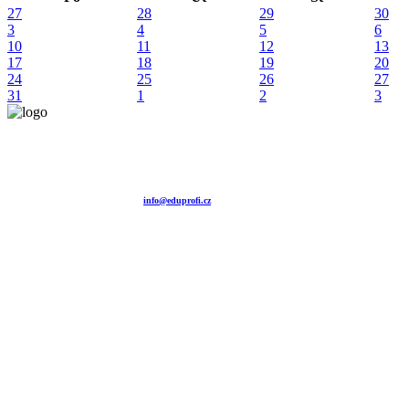
27
28
29
30
3
4
5
6
10
11
12
13
17
18
19
20
24
25
26
27
31
1
2
3
Vzdělávací agentura EDUPROFI CZ s.r.o.
tel. +420 604 501 140
tel. +420 371 121 101
tel. +420 737 643 424
e-mail:
info@eduprofi.cz