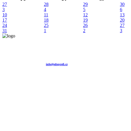
27
28
29
30
3
4
5
6
10
11
12
13
17
18
19
20
24
25
26
27
31
1
2
3
Vzdělávací agentura EDUPROFI CZ s.r.o.
tel. +420 604 501 140
tel. +420 371 121 101
tel. +420 737 643 424
e-mail:
info@eduprofi.cz