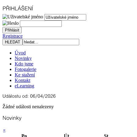
Registrace
Úvod
Novinky
Kdo jsme
Fotogalerie
Ke stažení
Kontakt
eLearning
Žádné události nenalezeny
«
Po
Út
St