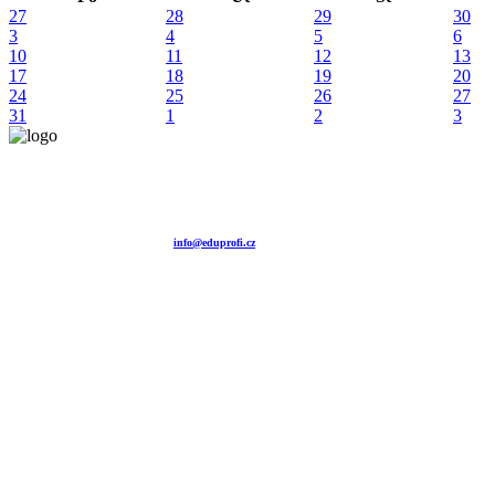
27
28
29
30
3
4
5
6
10
11
12
13
17
18
19
20
24
25
26
27
31
1
2
3
Vzdělávací agentura EDUPROFI CZ s.r.o.
tel. +420 604 501 140
tel. +420 371 121 101
tel. +420 737 643 424
e-mail:
info@eduprofi.cz