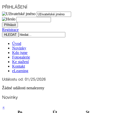
Registrace
Úvod
Novinky
Kdo jsme
Fotogalerie
Ke stažení
Kontakt
eLearning
Žádné události nenalezeny
«
Po
Út
St