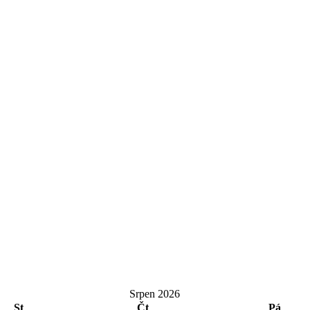
Srpen 2026
St
Čt
Pá