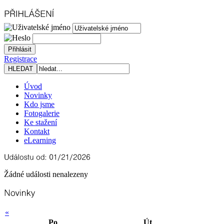
Registrace
Úvod
Novinky
Kdo jsme
Fotogalerie
Ke stažení
Kontakt
eLearning
Žádné události nenalezeny
«
Po
Út