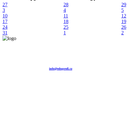
27
28
29
3
4
5
10
11
12
17
18
19
24
25
26
31
1
2
Vzdělávací agentura EDUPROFI CZ s.r.o.
tel. +420 604 501 140
tel. +420 371 121 101
tel. +420 737 643 424
e-mail:
info@eduprofi.cz