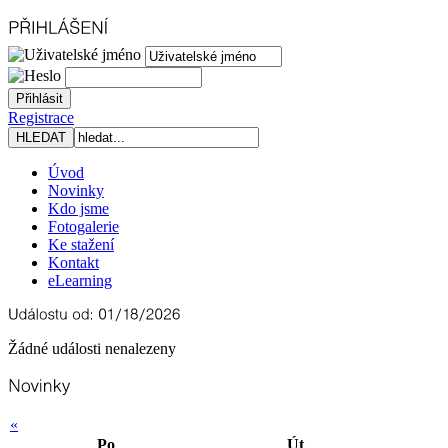
Registrace
Úvod
Novinky
Kdo jsme
Fotogalerie
Ke stažení
Kontakt
eLearning
Žádné události nenalezeny
«
Po
Út