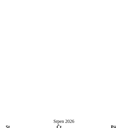
Srpen 2026
St
Čt
Pá