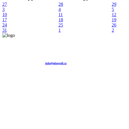
27
28
29
3
4
5
10
11
12
17
18
19
24
25
26
31
1
2
Vzdělávací agentura EDUPROFI CZ s.r.o.
tel. +420 604 501 140
tel. +420 371 121 101
tel. +420 737 643 424
e-mail:
info@eduprofi.cz