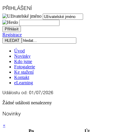
Registrace
Úvod
Novinky
Kdo jsme
Fotogalerie
Ke stažení
Kontakt
eLearning
Žádné události nenalezeny
«
Po
Út