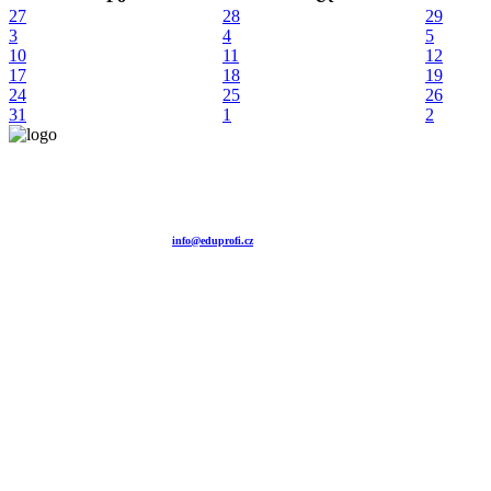
27
28
29
3
4
5
10
11
12
17
18
19
24
25
26
31
1
2
Vzdělávací agentura EDUPROFI CZ s.r.o.
tel. +420 604 501 140
tel. +420 371 121 101
tel. +420 737 643 424
e-mail:
info@eduprofi.cz