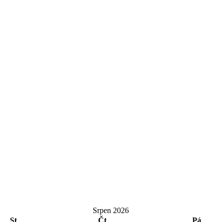
Srpen 2026
St
Čt
Pá