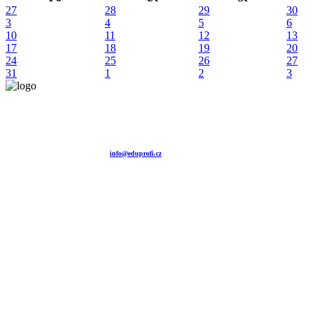
27
28
29
30
3
4
5
6
10
11
12
13
17
18
19
20
24
25
26
27
31
1
2
3
Vzdělávací agentura EDUPROFI CZ s.r.o.
tel. +420 604 501 140
tel. +420 371 121 101
tel. +420 737 643 424
e-mail:
info@eduprofi.cz