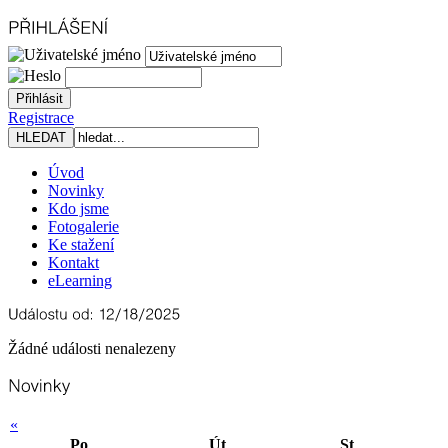
Registrace
Úvod
Novinky
Kdo jsme
Fotogalerie
Ke stažení
Kontakt
eLearning
Žádné události nenalezeny
«
Po
Út
St