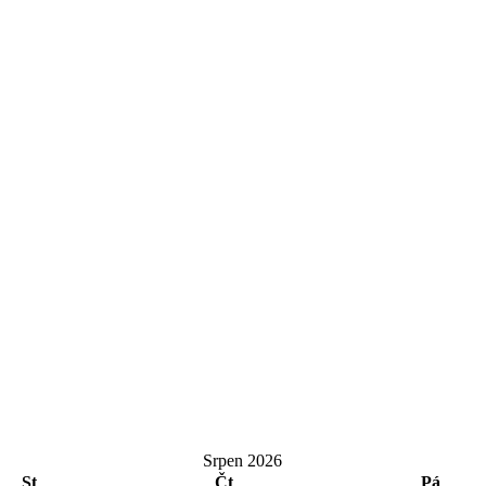
Srpen 2026
St
Čt
Pá