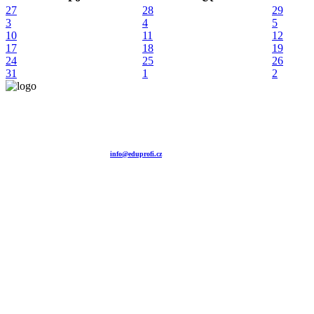
27
28
29
3
4
5
10
11
12
17
18
19
24
25
26
31
1
2
Vzdělávací agentura EDUPROFI CZ s.r.o.
tel. +420 604 501 140
tel. +420 371 121 101
tel. +420 737 643 424
e-mail:
info@eduprofi.cz