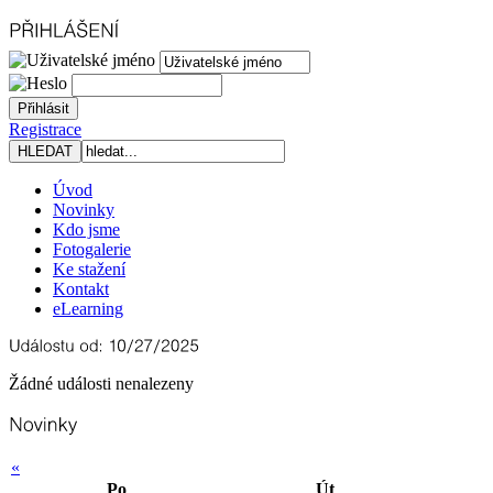
Registrace
Úvod
Novinky
Kdo jsme
Fotogalerie
Ke stažení
Kontakt
eLearning
Žádné události nenalezeny
«
Po
Út