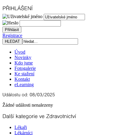
Registrace
Úvod
Novinky
Kdo jsme
Fotogalerie
Ke stažení
Kontakt
eLearning
Žádné události nenalezeny
Lékaři
Lékárníci