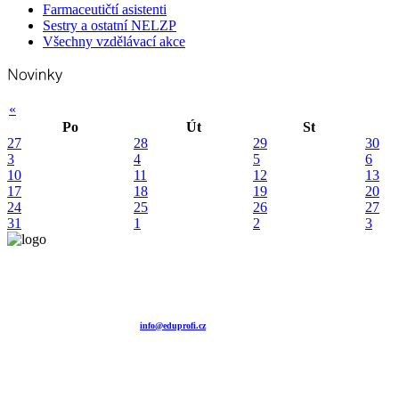
Farmaceutičtí asistenti
Sestry a ostatní NELZP
Všechny vzdělávací akce
«
Po
Út
St
27
28
29
30
3
4
5
6
10
11
12
13
17
18
19
20
24
25
26
27
31
1
2
3
Vzdělávací agentura EDUPROFI CZ s.r.o.
tel. +420 604 501 140
tel. +420 371 121 101
tel. +420 737 643 424
e-mail:
info@eduprofi.cz