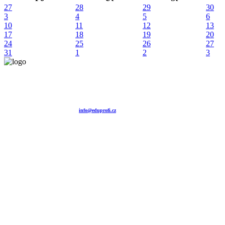
27
28
29
30
3
4
5
6
10
11
12
13
17
18
19
20
24
25
26
27
31
1
2
3
Vzdělávací agentura EDUPROFI CZ s.r.o.
tel. +420 604 501 140
tel. +420 371 121 101
tel. +420 737 643 424
e-mail:
info@eduprofi.cz