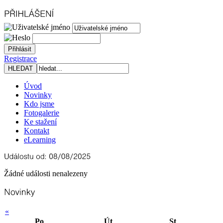
Registrace
Úvod
Novinky
Kdo jsme
Fotogalerie
Ke stažení
Kontakt
eLearning
Žádné události nenalezeny
«
Po
Út
St